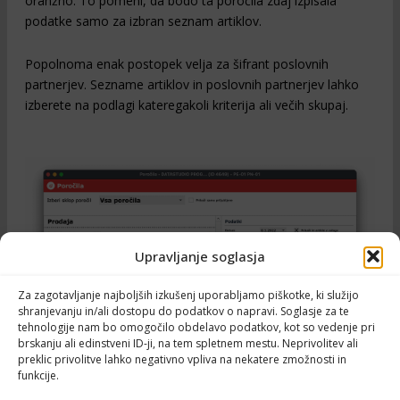
oranžno. To pomeni, da bodo ta poročila zdaj izpisala
podatke samo za izbran seznam artiklov.
Popolnoma enak postopek velja za šifrant poslovnih
partnerjev. Sezname artiklov in poslovnih partnerjev lahko
izberete na podlagi kateregakoli kriterija ali večih skupaj.
Upravljanje soglasja
Za zagotavljanje najboljših izkušenj uporabljamo piškotke, ki služijo
shranjevanju in/ali dostopu do podatkov o napravi. Soglasje za te
tehnologije nam bo omogočilo obdelavo podatkov, kot so vedenje pri
brskanju ali edinstveni ID-ji, na tem spletnem mestu. Neprivolitev ali
preklic privolitve lahko negativno vpliva na nekatere zmožnosti in
funkcije.