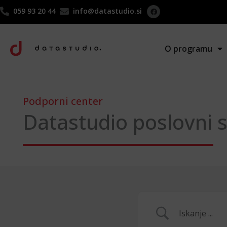
F
Skip
a
059 93 20 44
info@datastudio.si
c
to
e
b
content
o
o
O programu
k
Podporni center
Datastudio poslovni 