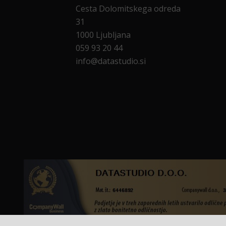
Cesta Dolomitskega odreda
31
1000 Ljubljana
059 93 20 44
info@datastudio.si