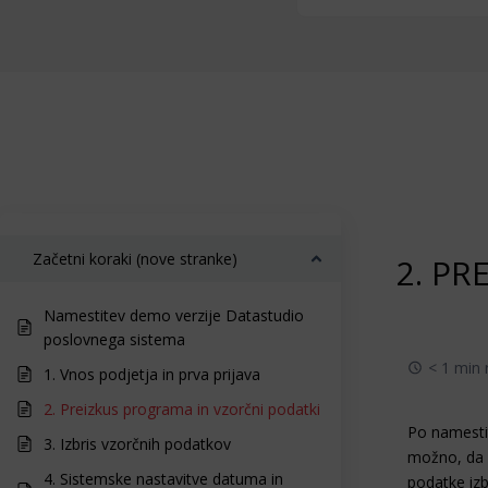
Začetni koraki (nove stranke)
2. PR
Namestitev demo verzije Datastudio
poslovnega sistema
< 1 min 
1. Vnos podjetja in prva prijava
2. Preizkus programa in vzorčni podatki
Po namestit
3. Izbris vzorčnih podatkov
možno, da d
4. Sistemske nastavitve datuma in
podatke izb