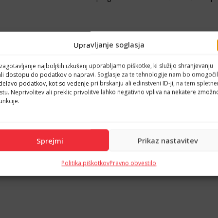
 podjetja in prva prijava
3. Iz
Upravljanje soglasja
zagotavljanje najboljših izkušenj uporabljamo piškotke, ki služijo shranjevanju
ali dostopu do podatkov o napravi. Soglasje za te tehnologije nam bo omogoči
elavo podatkov, kot so vedenje pri brskanju ali edinstveni ID-ji, na tem spletn
tu. Neprivolitev ali preklic privolitve lahko negativno vpliva na nekatere zmožn
funkcije.
Sprejmi
Prikaz nastavitev
Politika piškotkov
Pravno obvestilo