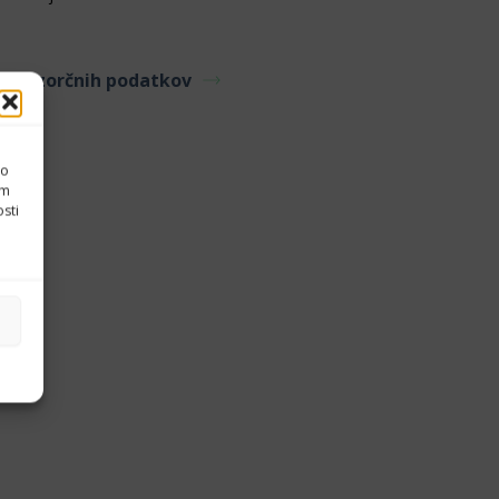
bris vzorčnih podatkov
lo
em
osti