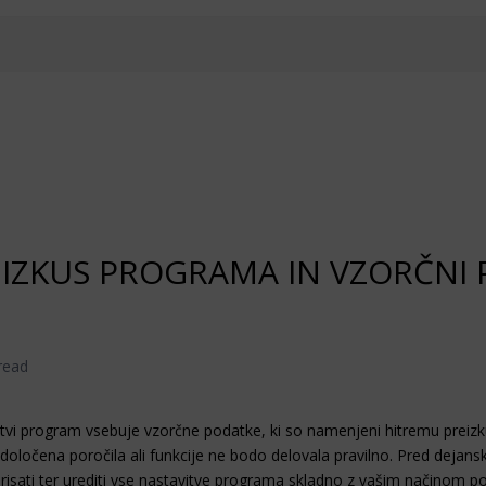
EIZKUS PROGRAMA IN VZORČNI
read
vi program vsebuje vzorčne podatke, ki so namenjeni hitremu preizk
oločena poročila ali funkcije ne bodo delovala pravilno. Pred deja
risati ter urediti vse nastavitve programa skladno z vašim načinom po