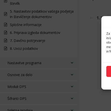
številk
5. Nastavitev podatkov vašega podjetja
in številčenje dokumentov
1. Vnos
Splošne informacije
6. Priprava izgleda dokumentov
Za 
in/
7. Davčno potrjevanje
obd
mes
8. Uvoz podatkov
in 
Nastavitve programa
Osnove za delo
Moduli DPS
Šifranti DPS
Spletna prodaja