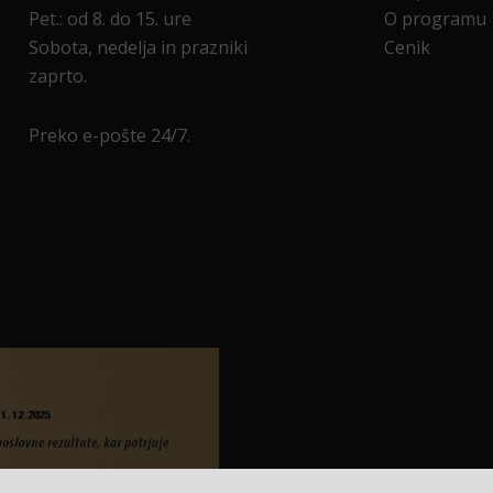
Pet.: od 8. do 15. ure
O programu
Sobota, nedelja in prazniki
Cenik
zaprto.
Preko e-pošte 24/7.