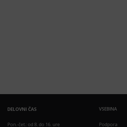
VSEBINA
DELOVNI ČAS
Pon.-čet.: od 8. do 16. ure
Podpora